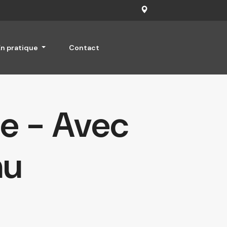
En pratique
Contact
e - Avec
nu