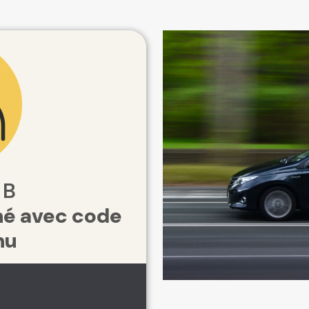
 B
é avec code
nu