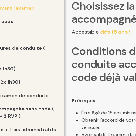
Choisissez l
ant l'
examen
accompagné
 code
Accessible
dès 15 ans !
Conditions d'
ures de conduite (
conduite ac
 1h30)
code déjà va
2x 1h30)
'examen de conduite
Prérequis
ompagnée sans code (
Être âgé de 15 ans minim
 + 2 RVP )
Obtenir l’accord de votr
véhicule.
 + frais administratifs
Avoir validé l'examen d