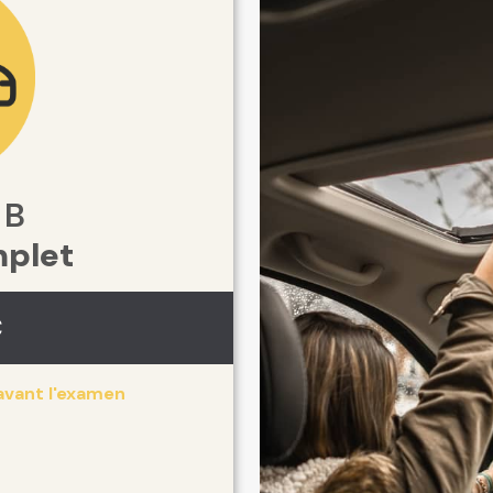
 B
plet
C
ant l'
examen