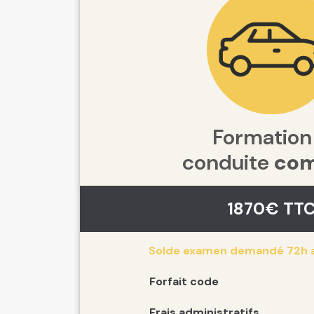
Formation
conduite
com
1870€ TT
Solde examen demandé 72h av
Forfait code
Frais administratifs